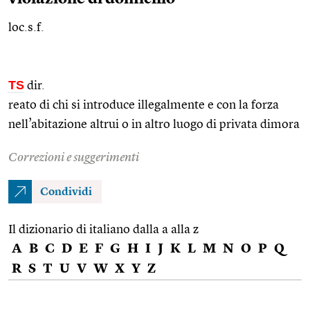
loc.s.f.
TS
dir.
reato di chi si introduce illegalmente e con la forza
nell’abitazione altrui o in altro luogo di privata dimora
Correzioni e suggerimenti
Condividi
Il dizionario di italiano dalla a alla z
A
B
C
D
E
F
G
H
I
J
K
L
M
N
O
P
Q
R
S
T
U
V
W
X
Y
Z