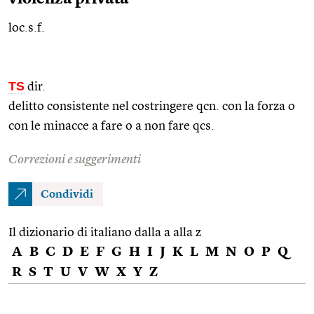
loc.s.f.
TS
dir.
delitto consistente nel costringere
qcn.
con la forza o
con le minacce a fare o a non fare
qcs.
Correzioni e suggerimenti
Condividi
Il dizionario di italiano dalla a alla z
A
B
C
D
E
F
G
H
I
J
K
L
M
N
O
P
Q
R
S
T
U
V
W
X
Y
Z