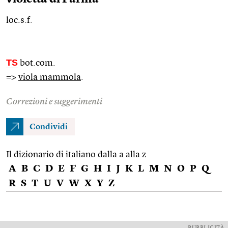
loc.s.f.
TS
bot.com.
=>
viola mammola
.
Correzioni e suggerimenti
Condividi
Il dizionario di italiano dalla a alla z
A
B
C
D
E
F
G
H
I
J
K
L
M
N
O
P
Q
R
S
T
U
V
W
X
Y
Z