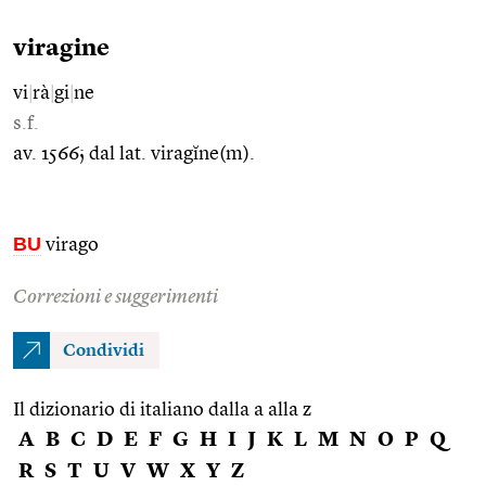
viragine
vi
|
rà
|
gi
|
ne
s.f.
av. 1566; dal lat. viragĭne(m).
BU
virago
Correzioni e suggerimenti
Condividi
Il dizionario di italiano dalla a alla z
A
B
C
D
E
F
G
H
I
J
K
L
M
N
O
P
Q
R
S
T
U
V
W
X
Y
Z