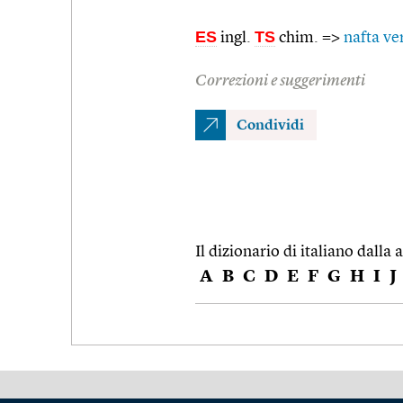
ES
TS
ingl.
chim. =>
nafta ve
Correzioni e suggerimenti
Condividi
Il dizionario di italiano dalla a
A
B
C
D
E
F
G
H
I
J