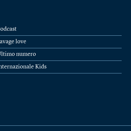
odcast
avage love
ltimo numero
nternazionale Kids