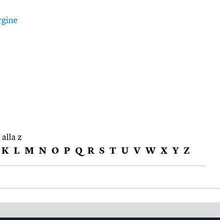
rgine
 alla z
K
L
M
N
O
P
Q
R
S
T
U
V
W
X
Y
Z