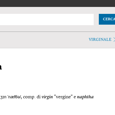
CERC
VIRGINALE
a
dʒɪn 'næfθə/
, comp. di
virgin
"vergine" e
naphtha