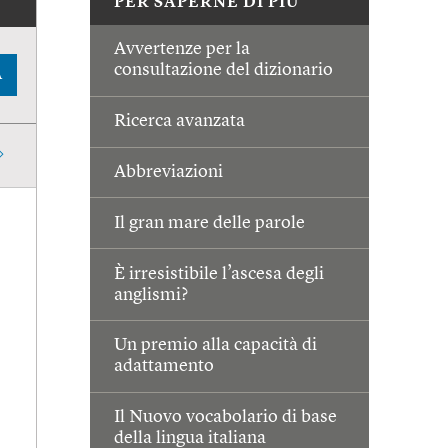
PER SAPERNE DI PIÙ
Avvertenze per la
consultazione del dizionario
A
Ricerca avanzata
Abbreviazioni
Il gran mare delle parole
È irresistibile l’ascesa degli
anglismi?
Un premio alla capacità di
adattamento
Il Nuovo vocabolario di base
della lingua italiana