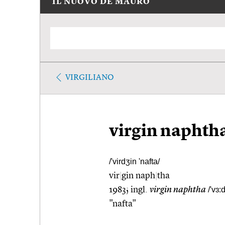
IL NUOVO DE MAURO
VIRGILIANO
virgin naphth
/'virdʒin 'nafta/
vir
|
gin naph
|
tha
1983; ingl.
virgin naphtha
/'vɜ:
"nafta"