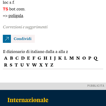
loc.s.f.
TS
bot.com.
=>
poligala
.
Correzioni e suggerimenti
Condividi
Il dizionario di italiano dalla a alla z
A
B
C
D
E
F
G
H
I
J
K
L
M
N
O
P
Q
R
S
T
U
V
W
X
Y
Z
PUBBLICITÀ