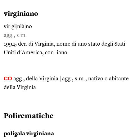
virginiano
vir
|
gi
|
nià
|
no
agg., s.m.
1994; der. di Virginia, nome di uno stato degli Stati
Uniti d’America, con -iano.
CO
agg., della Virginia
|
agg., s.m., nativo o abitante
della Virginia
Polirematiche
poligala virginiana