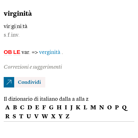
virginità
vir
|
gi
|
ni
|
tà
s.f.inv.
OB
LE
var. =>
verginità
.
Correzioni e suggerimenti
Condividi
Il dizionario di italiano dalla a alla z
A
B
C
D
E
F
G
H
I
J
K
L
M
N
O
P
Q
R
S
T
U
V
W
X
Y
Z