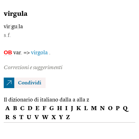
virgula
vìr
|
gu
|
la
s.f.
OB
var. =>
virgola
.
Correzioni e suggerimenti
Condividi
Il dizionario di italiano dalla a alla z
A
B
C
D
E
F
G
H
I
J
K
L
M
N
O
P
Q
R
S
T
U
V
W
X
Y
Z