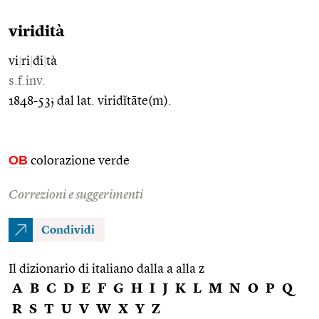
viridità
vi
|
ri
|
di
|
tà
s.f.inv.
1848-53; dal lat. viridĭtāte(m).
OB
colorazione verde
Correzioni e suggerimenti
Condividi
Il dizionario di italiano dalla a alla z
A
B
C
D
E
F
G
H
I
J
K
L
M
N
O
P
Q
R
S
T
U
V
W
X
Y
Z