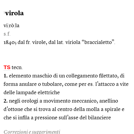
virola
1
vi
|
rò
|
la
s.f.
1840; dal fr. virole, dal lat. viriola “braccialetto”.
TS
tecn.
1.
elemento maschio di un collegamento filettato, di
forma anulare o tubolare, come per es. l’attacco a vite
delle lampade elettriche
2.
negli orologi a movimento meccanico, anellino
d’ottone che si trova al centro della molla a spirale e
che si infila a pressione sull’asse del bilanciere
Correzioni e suggerimenti