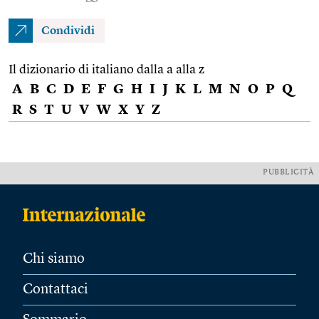
Condividi
Il dizionario di italiano dalla a alla z
A
B
C
D
E
F
G
H
I
J
K
L
M
N
O
P
Q
R
S
T
U
V
W
X
Y
Z
PUBBLICITÀ
Chi siamo
Contattaci