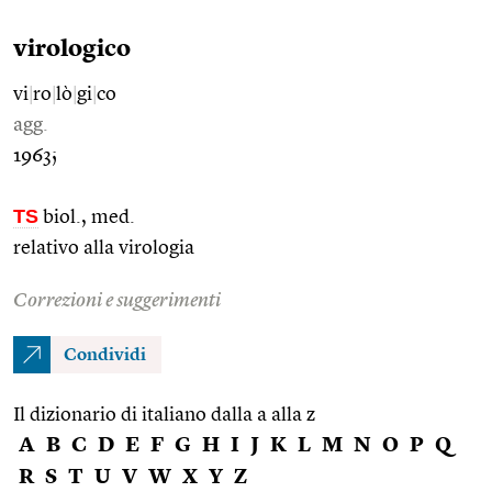
virologico
vi
|
ro
|
lò
|
gi
|
co
agg.
1963;
TS
biol., med.
relativo alla virologia
Correzioni e suggerimenti
Condividi
Il dizionario di italiano dalla a alla z
A
B
C
D
E
F
G
H
I
J
K
L
M
N
O
P
Q
R
S
T
U
V
W
X
Y
Z