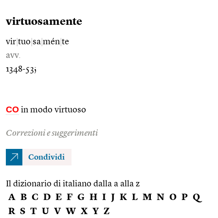
virtuosamente
vir
|
tuo
|
sa
|
mén
|
te
avv.
1348-53;
CO
in modo virtuoso
Correzioni e suggerimenti
Condividi
Il dizionario di italiano dalla a alla z
A
B
C
D
E
F
G
H
I
J
K
L
M
N
O
P
Q
R
S
T
U
V
W
X
Y
Z