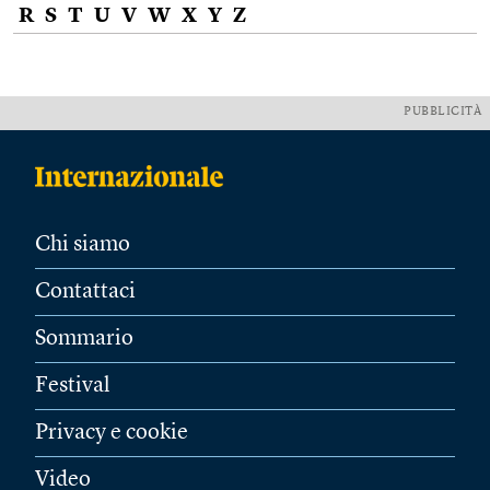
R
S
T
U
V
W
X
Y
Z
PUBBLICITÀ
Chi siamo
Contattaci
Sommario
Festival
Privacy e cookie
Video