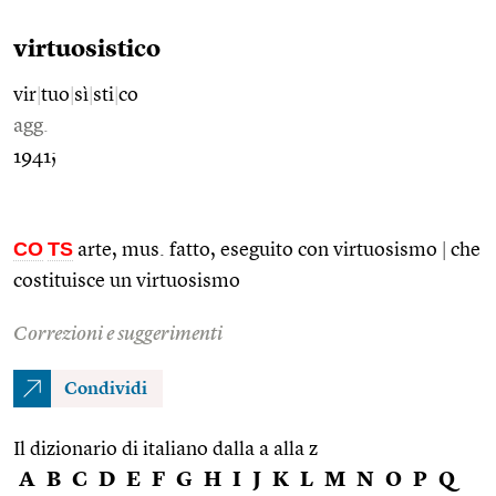
virtuosistico
vir
|
tuo
|
sì
|
sti
|
co
agg.
1941;
CO
TS
arte, mus. fatto, eseguito con virtuosismo
|
che
costituisce un virtuosismo
Correzioni e suggerimenti
Condividi
Il dizionario di italiano dalla a alla z
A
B
C
D
E
F
G
H
I
J
K
L
M
N
O
P
Q