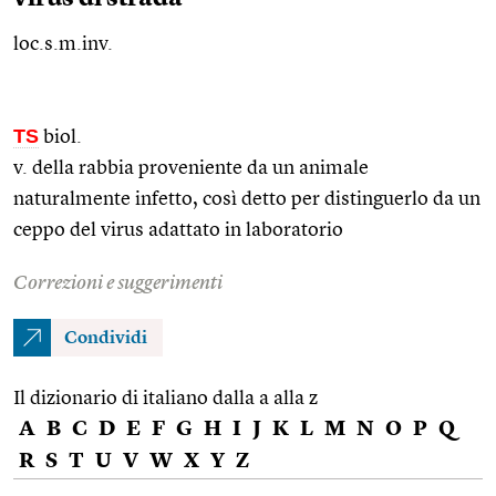
loc.s.m.inv.
TS
biol.
v. della rabbia proveniente da un animale
naturalmente infetto, così detto per distinguerlo da un
ceppo del virus adattato in laboratorio
Correzioni e suggerimenti
Condividi
Il dizionario di italiano dalla a alla z
A
B
C
D
E
F
G
H
I
J
K
L
M
N
O
P
Q
R
S
T
U
V
W
X
Y
Z