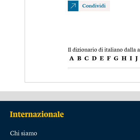
Condividi
Il dizionario di italiano dalla a
A
B
C
D
E
F
G
H
I
J
Chi siamo