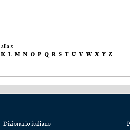
 alla z
K
L
M
N
O
P
Q
R
S
T
U
V
W
X
Y
Z
Dizionario italiano
P