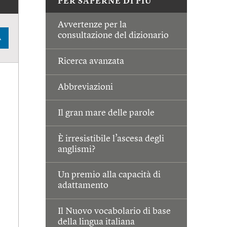
PER SAPERNE DI PIÙ
Avvertenze per la
consultazione del dizionario
A
Ricerca avanzata
Abbreviazioni
Il gran mare delle parole
È irresistibile l’ascesa degli
anglismi?
Un premio alla capacità di
adattamento
Il Nuovo vocabolario di base
della lingua italiana