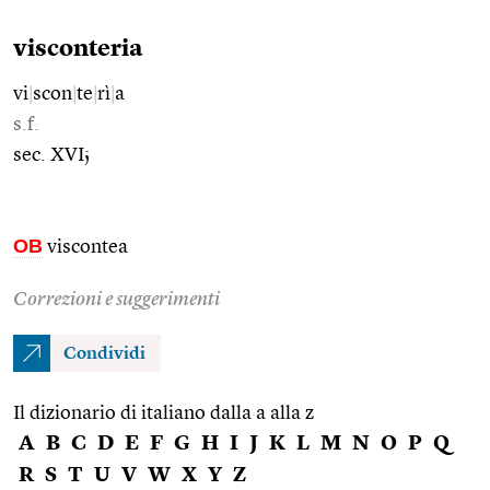
visconteria
vi
|
scon
|
te
|
rì
|
a
s.f.
sec. XVI;
OB
viscontea
Correzioni e suggerimenti
Condividi
Il dizionario di italiano dalla a alla z
A
B
C
D
E
F
G
H
I
J
K
L
M
N
O
P
Q
R
S
T
U
V
W
X
Y
Z