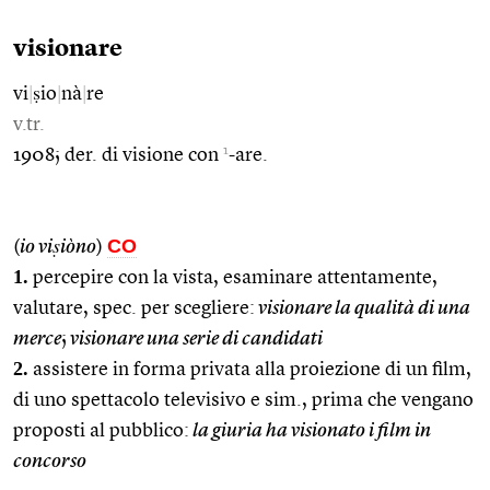
visionare
vi
|
ṣio
|
nà
|
re
v.tr.
1
1908; der. di visione con
-are.
CO
(
io viṣiòno
)
1.
percepire con la vista, esaminare attentamente,
valutare, spec. per scegliere:
visionare la qualità di una
merce
;
visionare una serie di candidati
2.
assistere in forma privata alla proiezione di un film,
di uno spettacolo televisivo e sim., prima che vengano
proposti al pubblico:
la giuria ha visionato i film in
concorso