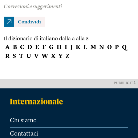
Correzioni e suggerimenti
Condividi
Il dizionario di italiano dalla a alla z
A
B
C
D
E
F
G
H
I
J
K
L
M
N
O
P
Q
R
S
T
U
V
W
X
Y
Z
PUBBLICITÀ
Chi siamo
Contattaci