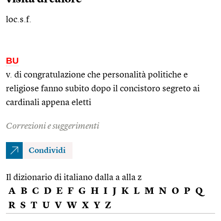
loc.s.f.
BU
v. di congratulazione che personalità politiche e
religiose fanno subito dopo il concistoro segreto ai
cardinali appena eletti
Correzioni e suggerimenti
Condividi
Il dizionario di italiano dalla a alla z
A
B
C
D
E
F
G
H
I
J
K
L
M
N
O
P
Q
R
S
T
U
V
W
X
Y
Z