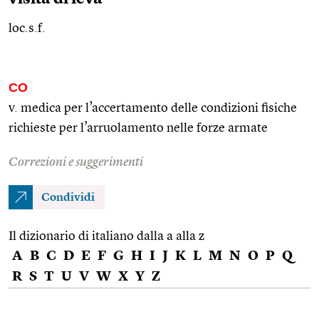
loc.s.f.
CO
v. medica per l’accertamento delle condizioni fisiche
richieste per l’arruolamento nelle forze armate
Correzioni e suggerimenti
Condividi
Il dizionario di italiano dalla a alla z
A
B
C
D
E
F
G
H
I
J
K
L
M
N
O
P
Q
R
S
T
U
V
W
X
Y
Z