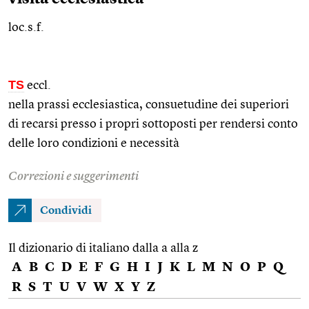
loc.s.f.
TS
eccl.
nella prassi ecclesiastica, consuetudine dei superiori
di recarsi presso i propri sottoposti per rendersi conto
delle loro condizioni e necessità
Correzioni e suggerimenti
Condividi
Il dizionario di italiano dalla a alla z
A
B
C
D
E
F
G
H
I
J
K
L
M
N
O
P
Q
R
S
T
U
V
W
X
Y
Z