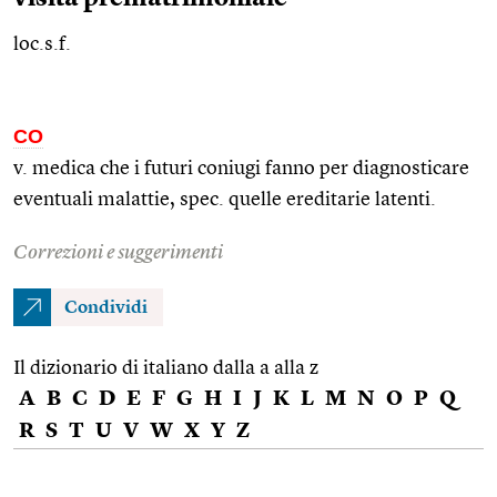
loc.s.f.
CO
v. medica che i futuri coniugi fanno per diagnosticare
eventuali malattie,
spec.
quelle ereditarie latenti.
Correzioni e suggerimenti
Condividi
Il dizionario di italiano dalla a alla z
A
B
C
D
E
F
G
H
I
J
K
L
M
N
O
P
Q
R
S
T
U
V
W
X
Y
Z