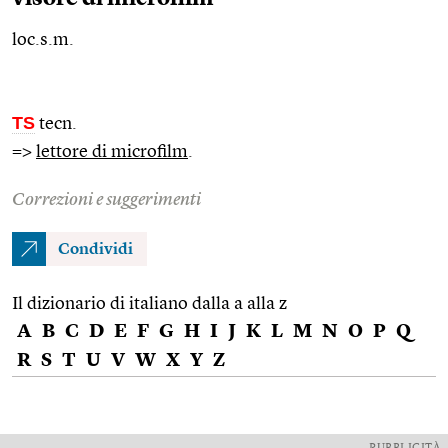
loc.s.m.
TS
tecn.
=>
lettore di microfilm
.
Correzioni e suggerimenti
Condividi
Il dizionario di italiano dalla a alla z
A
B
C
D
E
F
G
H
I
J
K
L
M
N
O
P
Q
R
S
T
U
V
W
X
Y
Z