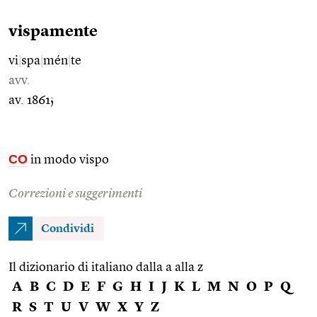
vispamente
vi
|
spa
|
mén
|
te
avv.
av. 1861;
CO
in modo vispo
Correzioni e suggerimenti
Condividi
Il dizionario di italiano dalla a alla z
A
B
C
D
E
F
G
H
I
J
K
L
M
N
O
P
Q
R
S
T
U
V
W
X
Y
Z