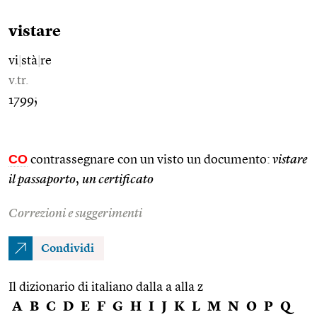
vistare
vi
|
stà
|
re
v.tr.
1799;
CO
contrassegnare con un visto un documento:
vistare
il passaporto
,
un certificato
Correzioni e suggerimenti
Condividi
Il dizionario di italiano dalla a alla z
A
B
C
D
E
F
G
H
I
J
K
L
M
N
O
P
Q