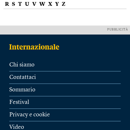
R
S
T
U
V
W
X
Y
Z
PUBBLICITÀ
Chi siamo
Contattaci
Sommario
Festival
Privacy e cookie
Video