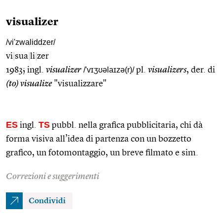
visualizer
/vi'zwaliddzer/
vi
|
sua
|
li
|
zer
1983; ingl.
visualizer
/'vɪʒʊəlaɪzə(r)/
pl.
visualizers
, der. di
(to) visualize
"visualizzare"
ES
TS
ingl.
pubbl. nella grafica pubblicitaria, chi dà
forma visiva all’idea di partenza con un bozzetto
grafico, un fotomontaggio, un breve filmato e sim.
Correzioni e suggerimenti
Condividi