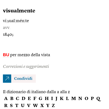
visualmente
vi
|
ṣual
|
mén
|
te
avv.
1840;
BU
per mezzo della vista
Correzioni e suggerimenti
Condividi
Il dizionario di italiano dalla a alla z
A
B
C
D
E
F
G
H
I
J
K
L
M
N
O
P
Q
R
S
T
U
V
W
X
Y
Z