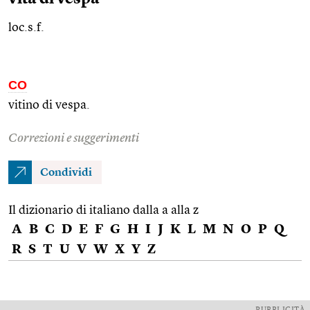
loc.s.f.
CO
vitino di vespa.
Correzioni e suggerimenti
Condividi
Il dizionario di italiano dalla a alla z
A
B
C
D
E
F
G
H
I
J
K
L
M
N
O
P
Q
R
S
T
U
V
W
X
Y
Z