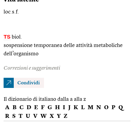
loc.s.f.
TS
biol.
sospensione temporanea delle attività metaboliche
dell’organismo
Correzioni e suggerimenti
Condividi
Il dizionario di italiano dalla a alla z
A
B
C
D
E
F
G
H
I
J
K
L
M
N
O
P
Q
R
S
T
U
V
W
X
Y
Z