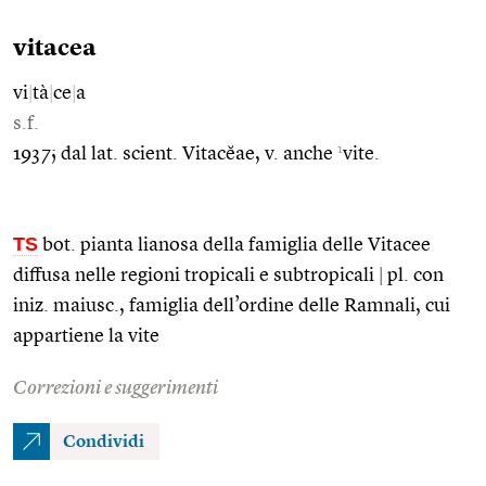
vitacea
vi
|
tà
|
ce
|
a
s.f.
1
1937; dal lat. scient. Vitacĕae, v. anche
vite.
TS
bot. pianta lianosa della famiglia delle Vitacee
diffusa nelle regioni tropicali e subtropicali
|
pl. con
iniz. maiusc., famiglia dell’ordine delle Ramnali, cui
appartiene la vite
Correzioni e suggerimenti
Condividi