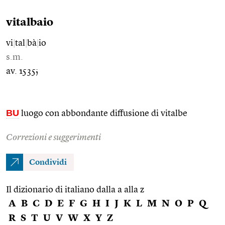
vitalbaio
vi
|
tal
|
bà
|
io
s.m.
av. 1535;
BU
luogo con abbondante diffusione di vitalbe
Correzioni e suggerimenti
Condividi
Il dizionario di italiano dalla a alla z
A
B
C
D
E
F
G
H
I
J
K
L
M
N
O
P
Q
R
S
T
U
V
W
X
Y
Z