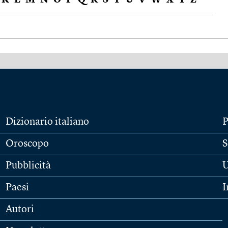
K
L
M
N
O
P
Q
R
S
T
U
V
W
X
Y
Z
Dizionario italiano
P
Oroscopo
S
Pubblicità
U
Paesi
I
Autori