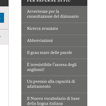
PER SAPERNE DI PIÙ
Avvertenze per la
consultazione del dizionario
A
Ricerca avanzata
Abbreviazioni
Il gran mare delle parole
È irresistibile l’ascesa degli
anglismi?
Un premio alla capacità di
adattamento
Il Nuovo vocabolario di base
della lingua italiana