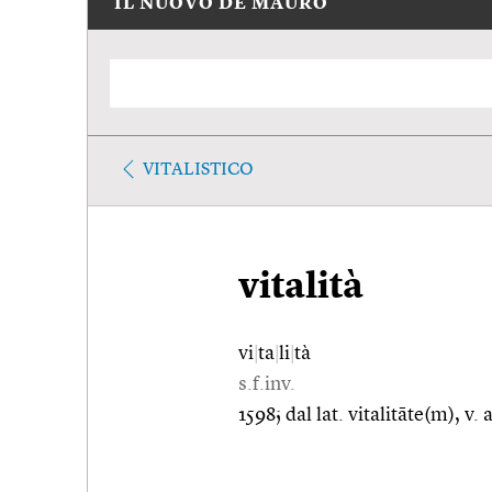
IL NUOVO DE MAURO
VITALISTICO
vitalità
vi
|
ta
|
li
|
tà
s.f.inv.
1598; dal lat. vitalitāte(m), v. 