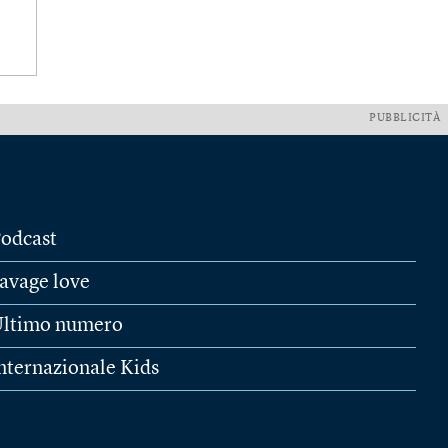
PUBBLICITÀ
odcast
avage love
ltimo numero
nternazionale Kids