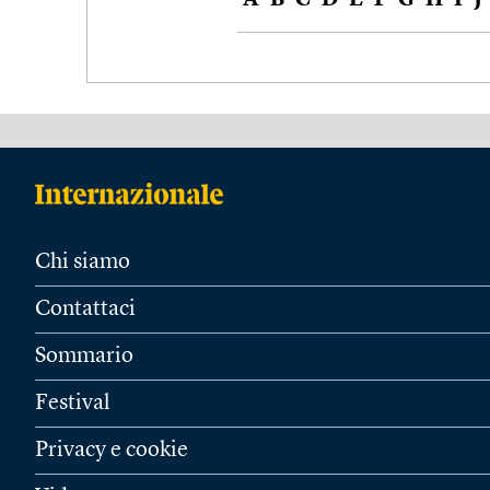
A
B
C
D
E
F
G
H
I
J
Chi siamo
Contattaci
Sommario
Festival
Privacy e cookie