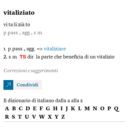
vitaliziato
vi
|
ta
|
li
|
zià
|
to
p.pass., agg., s.m.
1. p.pass., agg. =>
vitaliziare
2.
TS
s.m.
dir. la parte che beneficia di un vitalizio
Correzioni e suggerimenti
Condividi
Il dizionario di italiano dalla a alla z
A
B
C
D
E
F
G
H
I
J
K
L
M
N
O
P
Q
R
S
T
U
V
W
X
Y
Z