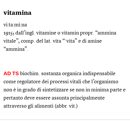
vitamina
vi
|
ta
|
mì
|
na
1915; dall’ingl. vitamine o vitamin propr. “ammina
1
vitale”, comp. del lat. vita “
vita” e di amine
“ammina”.
AD
TS
biochim. sostanza organica indispensabile
come regolatore dei processi vitali che l’organismo
non è in grado di sintetizzare se non in minima parte e
pertanto deve essere assunta principalmente
attraverso gli alimenti (abbr. vit.)