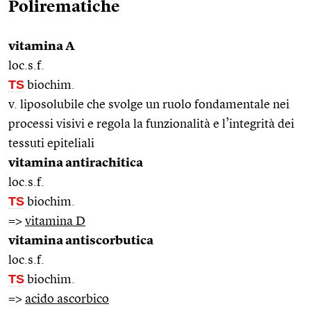
Polirematiche
vitamina A
loc.s.f.
TS
biochim.
v. liposolubile che svolge un ruolo fondamentale nei
processi visivi e regola la funzionalità e l’integrità dei
tessuti epiteliali
vitamina antirachitica
loc.s.f.
TS
biochim.
=>
vitamina D
vitamina antiscorbutica
loc.s.f.
TS
biochim.
=>
acido ascorbico