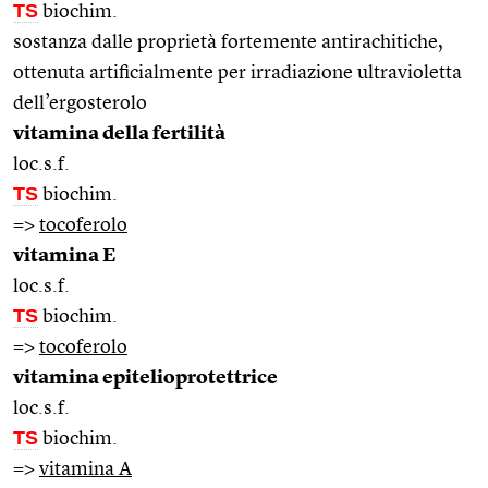
TS
biochim.
sostanza dalle proprietà fortemente antirachitiche,
ottenuta artificialmente per irradiazione ultravioletta
dell’ergosterolo
vitamina della fertilità
loc.s.f.
TS
biochim.
=>
tocoferolo
vitamina E
loc.s.f.
TS
biochim.
=>
tocoferolo
vitamina epitelioprotettrice
loc.s.f.
TS
biochim.
=>
vitamina A