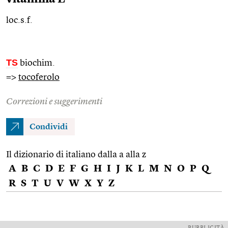
loc.s.f.
TS
biochim.
=>
tocoferolo
Correzioni e suggerimenti
Condividi
Il dizionario di italiano dalla a alla z
A
B
C
D
E
F
G
H
I
J
K
L
M
N
O
P
Q
R
S
T
U
V
W
X
Y
Z