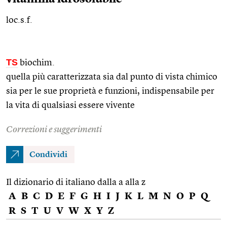
loc.s.f.
TS
biochim.
quella più caratterizzata sia dal punto di vista chimico
sia per le sue proprietà e funzioni, indispensabile per
la vita di qualsiasi essere vivente
Correzioni e suggerimenti
Condividi
Il dizionario di italiano dalla a alla z
A
B
C
D
E
F
G
H
I
J
K
L
M
N
O
P
Q
R
S
T
U
V
W
X
Y
Z