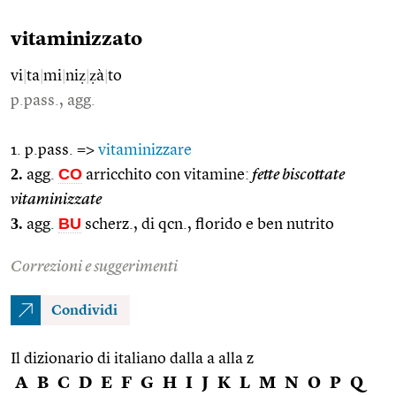
vitaminizzato
vi
|
ta
|
mi
|
niẓ
|
ẓà
|
to
p.pass., agg.
1. p.pass. =>
vitaminizzare
2.
CO
agg.
arricchito con vitamine:
fette biscottate
vitaminizzate
3.
BU
agg.
scherz., di qcn., florido e ben nutrito
Correzioni e suggerimenti
Condividi
Il dizionario di italiano dalla a alla z
A
B
C
D
E
F
G
H
I
J
K
L
M
N
O
P
Q