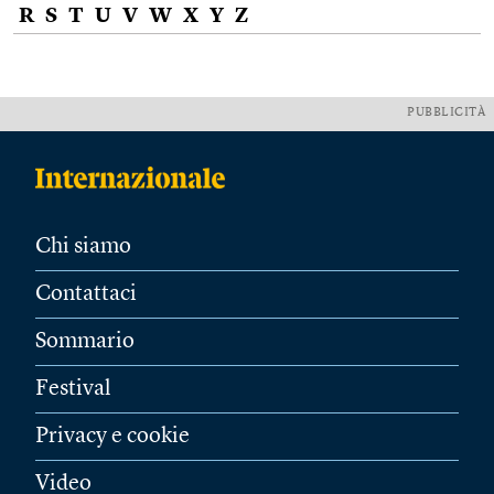
R
S
T
U
V
W
X
Y
Z
PUBBLICITÀ
Chi siamo
Contattaci
Sommario
Festival
Privacy e cookie
Video