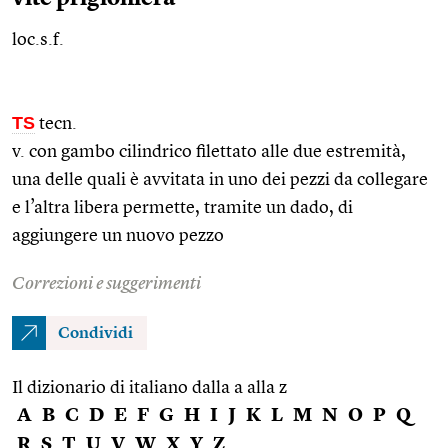
loc.s.f.
TS
tecn.
v. con gambo cilindrico filettato alle due estremità,
una delle quali è avvitata in uno dei pezzi da collegare
e l’altra libera permette, tramite un dado, di
aggiungere un nuovo pezzo
Correzioni e suggerimenti
Condividi
Il dizionario di italiano dalla a alla z
A
B
C
D
E
F
G
H
I
J
K
L
M
N
O
P
Q
R
S
T
U
V
W
X
Y
Z