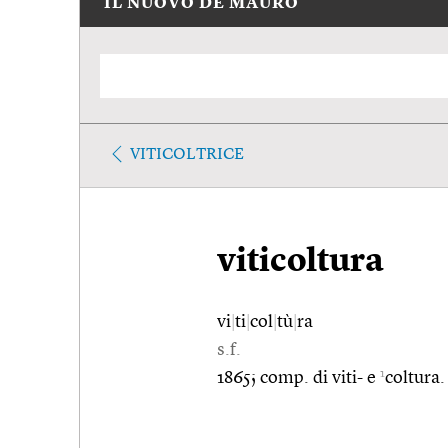
IL NUOVO DE MAURO
VITICOLTRICE
viticoltura
vi
|
ti
|
col
|
tù
|
ra
s.f.
1
1865; comp. di viti- e
coltura.