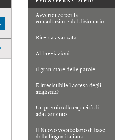
PER SAPERNE DI PIÙ
Avvertenze per la
consultazione del dizionario
A
Ricerca avanzata
Abbreviazioni
Il gran mare delle parole
È irresistibile l’ascesa degli
anglismi?
Un premio alla capacità di
adattamento
Il Nuovo vocabolario di base
della lingua italiana