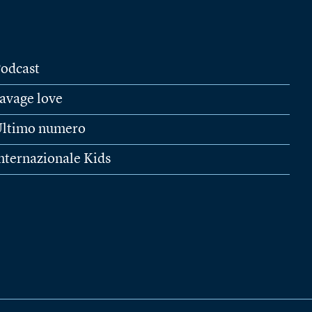
odcast
avage love
ltimo numero
nternazionale Kids