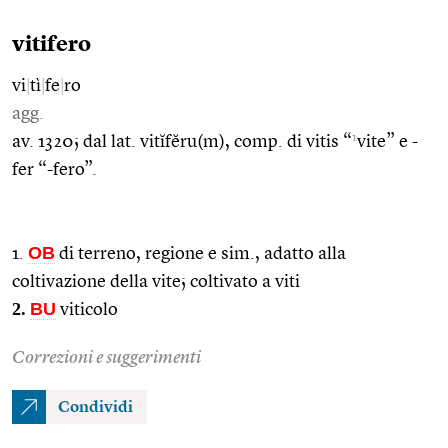
vitifero
vi
|
tì
|
fe
|
ro
agg.
1
av. 1320; dal lat. vitĭfĕru(m), comp. di vitis “
vite” e -
fer “-fero”.
OB
1.
di terreno, regione e sim., adatto alla
coltivazione della vite; coltivato a viti
2.
BU
viticolo
Correzioni e suggerimenti
Condividi