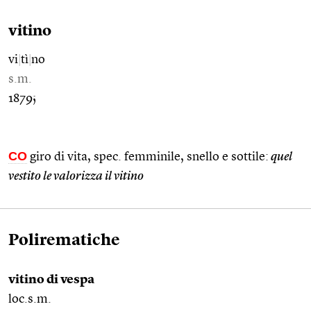
vitino
vi
|
tì
|
no
s.m.
1879;
CO
giro di vita, spec. femminile, snello e sottile:
quel
vestito le valorizza il vitino
Polirematiche
vitino di vespa
loc.s.m.