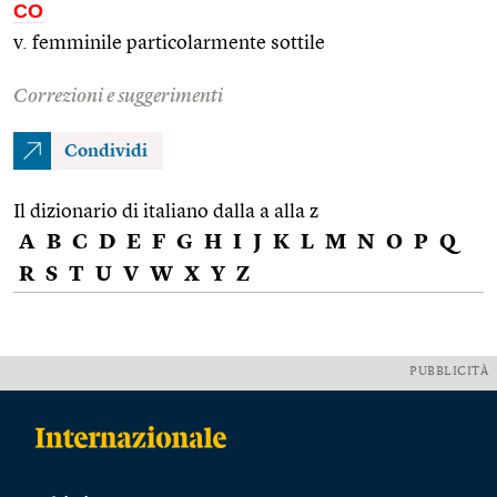
CO
v. femminile particolarmente sottile
Correzioni e suggerimenti
Condividi
Il dizionario di italiano dalla a alla z
A
B
C
D
E
F
G
H
I
J
K
L
M
N
O
P
Q
R
S
T
U
V
W
X
Y
Z
PUBBLICITÀ