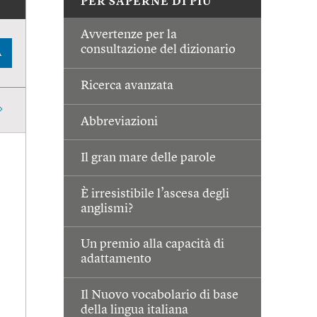
PER SAPERNE DI PIÙ
Avvertenze per la
consultazione del dizionario
A
Ricerca avanzata
Abbreviazioni
Il gran mare delle parole
È irresistibile l’ascesa degli
anglismi?
Un premio alla capacità di
adattamento
Il Nuovo vocabolario di base
della lingua italiana