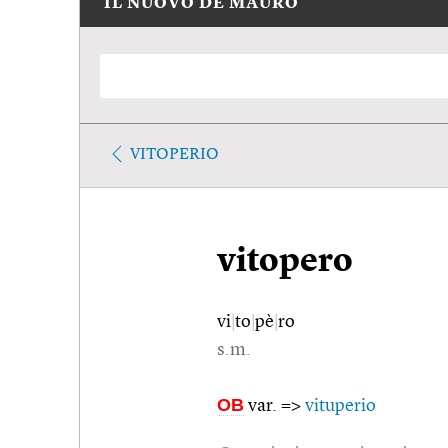
IL NUOVO DE MAURO
VITOPERIO
vitopero
vi
|
to
|
pè
|
ro
s.m.
OB
var. =>
vituperio