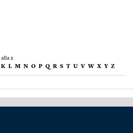
 alla z
K
L
M
N
O
P
Q
R
S
T
U
V
W
X
Y
Z