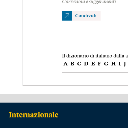
Correzioni e suggerimenti
Condividi
Il dizionario di italiano dalla a
A
B
C
D
E
F
G
H
I
J