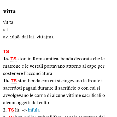
vitta
vìt
|
ta
s.f.
av. 1698; dal lat. vĭtta(m).
TS
1a.
TS
stor. in Roma antica, benda decorata che le
matrone e le vestali portavano attorno al capo per
sostenere l’acconciatura
1b.
TS
stor. benda con cui si cingevano la fronte i
sacerdoti pagani durante il sacrificio o con cui si
avvolgevano le corna di alcune vittime sacrificali o
alcuni oggetti del culto
2.
TS
lit. =>
infula