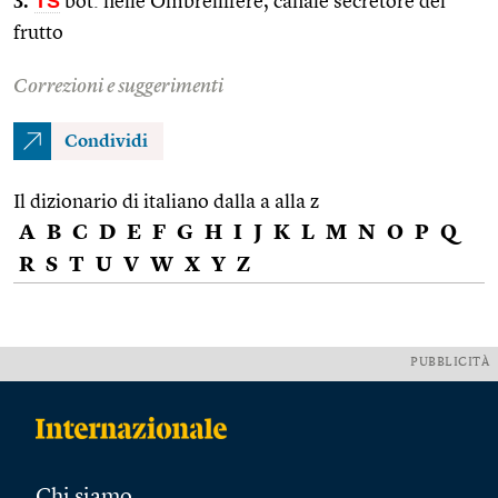
3.
TS
bot. nelle Ombrellifere, canale secretore del
frutto
Correzioni e suggerimenti
Condividi
Il dizionario di italiano dalla a alla z
A
B
C
D
E
F
G
H
I
J
K
L
M
N
O
P
Q
R
S
T
U
V
W
X
Y
Z
PUBBLICITÀ