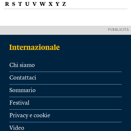
R
S
T
U
V
W
X
Y
Z
PUBBLICITÀ
Chi siamo
Contattaci
Sommario
Festival
Privacy e cookie
Video