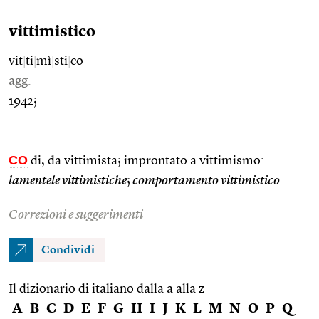
vittimistico
vit
|
ti
|
mì
|
sti
|
co
agg.
1942;
CO
di, da vittimista; improntato a vittimismo:
lamentele vittimistiche
;
comportamento vittimistico
Correzioni e suggerimenti
Condividi
Il dizionario di italiano dalla a alla z
A
B
C
D
E
F
G
H
I
J
K
L
M
N
O
P
Q