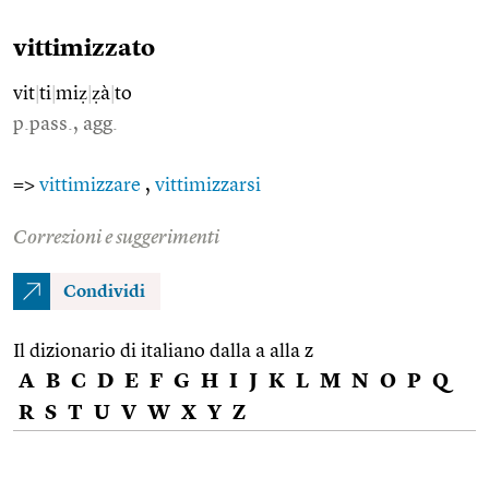
vittimizzato
vit
|
ti
|
miẓ
|
ẓà
|
to
p.pass., agg.
=>
vittimizzare
,
vittimizzarsi
Correzioni e suggerimenti
Condividi
Il dizionario di italiano dalla a alla z
A
B
C
D
E
F
G
H
I
J
K
L
M
N
O
P
Q
R
S
T
U
V
W
X
Y
Z