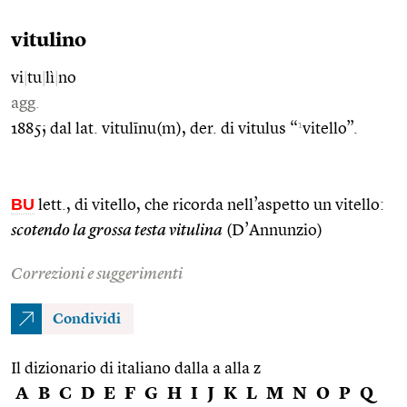
vitulino
vi
|
tu
|
lì
|
no
agg.
1
1885; dal lat. vitulīnu(m), der. di vitulus “
vitello”.
BU
lett., di vitello, che ricorda nell’aspetto un vitello:
scotendo la grossa testa vitulina
(D’Annunzio)
Correzioni e suggerimenti
Condividi
Il dizionario di italiano dalla a alla z
A
B
C
D
E
F
G
H
I
J
K
L
M
N
O
P
Q