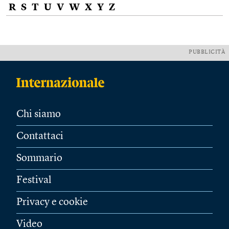
R
S
T
U
V
W
X
Y
Z
PUBBLICITÀ
Chi siamo
Contattaci
Sommario
Festival
Privacy e cookie
Video