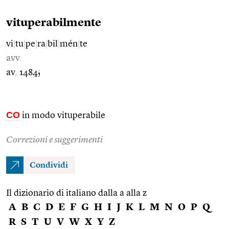
vituperabilmente
vi
|
tu
|
pe
|
ra
|
bil
|
mén
|
te
avv.
av. 1484;
CO
in modo vituperabile
Correzioni e suggerimenti
Condividi
Il dizionario di italiano dalla a alla z
A
B
C
D
E
F
G
H
I
J
K
L
M
N
O
P
Q
R
S
T
U
V
W
X
Y
Z