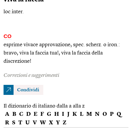
loc.inter.
CO
esprime vivace approvazione,
spec.
scherz.
o
iron.
:
bravo, viva la faccia tua!, viva la faccia della
discrezione!
Correzioni e suggerimenti
Condividi
Il dizionario di italiano dalla a alla z
A
B
C
D
E
F
G
H
I
J
K
L
M
N
O
P
Q
R
S
T
U
V
W
X
Y
Z