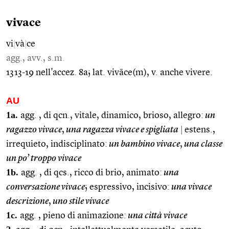
vivace
vi
|
và
|
ce
agg., avv., s.m.
1313-19 nell'accez. 8a; lat. vivāce(m), v. anche vivere.
AU
1a.
agg. , di qcn., vitale, dinamico, brioso, allegro:
un
ragazzo vivace
,
una ragazza vivace e spigliata
|
estens.,
irrequieto, indisciplinato:
un bambino vivace
,
una classe
un po’ troppo vivace
1b.
agg. , di qcs., ricco di brio, animato:
una
conversazione vivace
; espressivo, incisivo:
una vivace
descrizione
,
uno stile vivace
1c.
agg. , pieno di animazione:
una città vivace