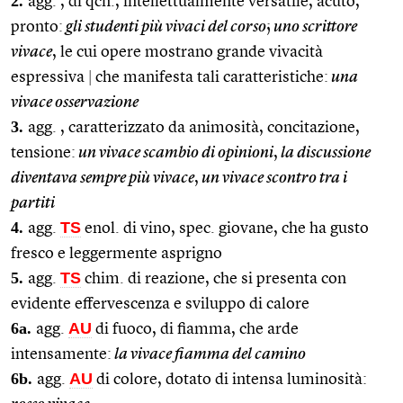
2.
agg. , di qcn., intellettualmente versatile, acuto,
pronto:
gli studenti più vivaci del corso
;
uno scrittore
vivace
, le cui opere mostrano grande vivacità
espressiva
|
che manifesta tali caratteristiche:
una
vivace osservazione
3.
agg. , caratterizzato da animosità, concitazione,
tensione:
un vivace scambio di opinioni
,
la discussione
diventava sempre più vivace
,
un vivace scontro tra i
partiti
4.
TS
agg.
enol. di vino, spec. giovane, che ha gusto
fresco e leggermente asprigno
5.
TS
agg.
chim. di reazione, che si presenta con
evidente effervescenza e sviluppo di calore
6a.
AU
agg.
di fuoco, di fiamma, che arde
intensamente:
la vivace fiamma del camino
6b.
AU
agg.
di colore, dotato di intensa luminosità: