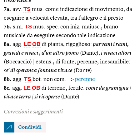
rosso vivace
7a.
TS
avv.
mus. come indicazione di movimento, da
eseguire a velocità elevata, tra l’allegro e il presto
7b.
TS
s.m.
mus. spec. con iniz. maiusc., brano
musicale da eseguire secondo tale indicazione
8a.
LE
OB
agg.
di pianta, rigoglioso:
parvemi i rami,
gravidi e vivaci
|
d’un altro pomo
(Dante),
i vivaci allori
(Boccaccio)
|
estens., di fonte, perenne, inesauribile:
se’ di speranza fontana vivace
(Dante)
8b.
TS
agg.
bot. non com. =>
perenne
8c.
LE
OB
agg.
di terreno, fertile:
come da gramigna
|
vivace terra
|
si ricoperse
(Dante)
Correzioni e suggerimenti
Condividi