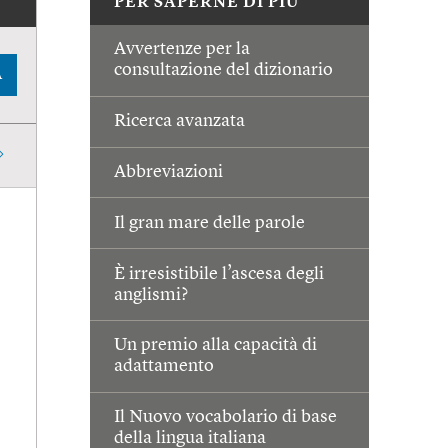
PER SAPERNE DI PIÙ
Avvertenze per la
consultazione del dizionario
A
Ricerca avanzata
Abbreviazioni
Il gran mare delle parole
È irresistibile l’ascesa degli
anglismi?
Un premio alla capacità di
adattamento
Il Nuovo vocabolario di base
della lingua italiana