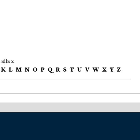
 alla z
K
L
M
N
O
P
Q
R
S
T
U
V
W
X
Y
Z