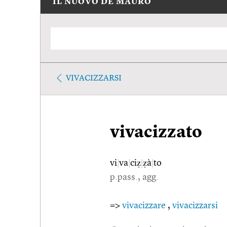
IL NUOVO DE MAURO
VIVACIZZARSI
vivacizzato
vi
|
va
|
ciẓ
|
ẓà
|
to
p.pass., agg.
=>
vivacizzare
,
vivacizzarsi