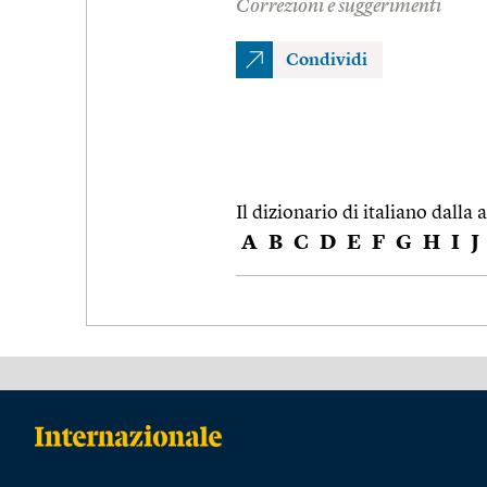
Correzioni e suggerimenti
Condividi
Il dizionario di italiano dalla a
A
B
C
D
E
F
G
H
I
J