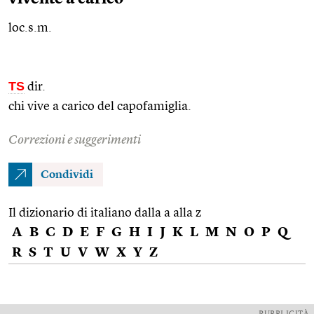
loc.s.m.
TS
dir.
chi vive a carico del capofamiglia.
Correzioni e suggerimenti
Condividi
Il dizionario di italiano dalla a alla z
A
B
C
D
E
F
G
H
I
J
K
L
M
N
O
P
Q
R
S
T
U
V
W
X
Y
Z